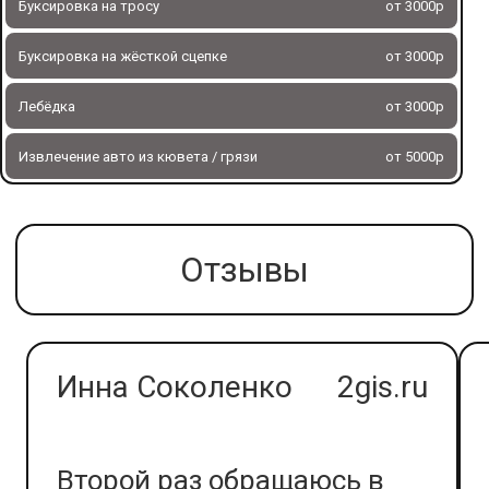
Буксировка на тросу
от 3000р
Буксировка на жёсткой сцепке
от 3000р
Лебёдка
от 3000р
Извлечение авто из кювета / грязи
от 5000р
Отзывы
Инна Соколенко
2gis.ru
Второй раз обращаюсь в